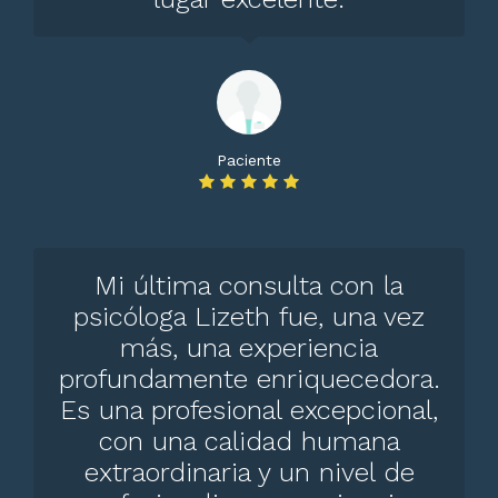
Psicoterapia infantil y juvenil
100000 $
Consulta psicológica infantil
100000 $
Paciente
Terapia familiar
150000 $
Test de inteligencia
Desde 200000 $
Mi última consulta con la
Terapia de pareja
120000 $
psicóloga Lizeth fue, una vez
más, una experiencia
Test de personalidad
Desde 200000 $
profundamente enriquecedora.
Es una profesional excepcional,
Psicoterapia Familiar
150000 $
con una calidad humana
extraordinaria y un nivel de
Selección de personal
Desde 300000 $