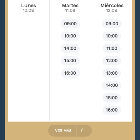
Insatisfacción personal
Lunes
Martes
Miércoles
10.08
11.08
12.08
Estrés laboral
09:00
09:00
Síndromes en la infancia, niñez y adolescencia
10:00
10:00
Toc (trastorno obesivo compulsivo)
Trastorno de ansiedad
14:00
11:00
Crisis de pánico
15:00
12:00
Burnout laboral
16:00
13:00
Mobbing
14:00
Bullying
15:00
Problemas de sueño - ritmo circadiano
16:00
Trastornos por estrés
Duelo patológico
VER MÁS
Identidad sexual