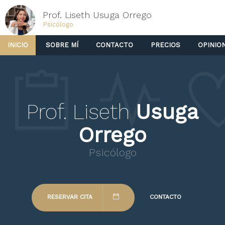
Prof. Liseth Usuga Orrego
Psicólogo
INICIO
SOBRE MÍ
CONTACTO
PRECIOS
OPINIO
Prof. Liseth
Usuga
Orrego
Psicólogo
RESERVAR CITA
CONTACTO