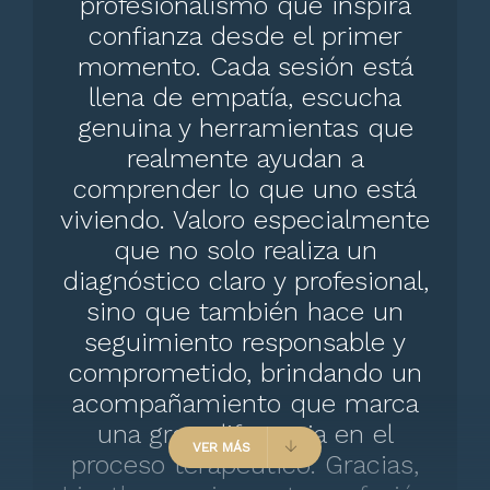
profesionalismo que inspira
confianza desde el primer
Sesión de psicoterapia
10000 $
momento. Cada sesión está
llena de empatía, escucha
Psicoterapia juvenil
100000 $
genuina y herramientas que
realmente ayudan a
Tratamiento para la depresión
100000 $
comprender lo que uno está
viviendo. Valoro especialmente
Terapia para trastornos de personalidad
que no solo realiza un
100000 $
diagnóstico claro y profesional,
sino que también hace un
Terapia cognitiva del comportamiento
(TCC)
seguimiento responsable y
100000 $
comprometido, brindando un
acompañamiento que marca
Consulta psicológica adolescentes
una gran diferencia en el
100000 $
VER MÁS
proceso terapéutico. Gracias,