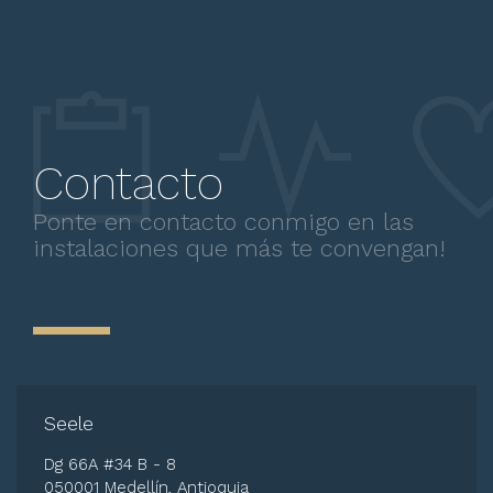
Depresión postparto
Distimia
Trastornos del sueño
Agorafobia
Psicopatologías
Contacto
Problemas de autoestima
Ponte en contacto conmigo en las
Asesoria Psicojurídica
instalaciones que más te convengan!
Trastornos por Déficit de Atención e
Hiperactividad (TDAH)
Tricotilomanía
Situaciones de conflicto familiares
Situaciones de conflicto de pareja
Seele
Situaciones de conflicto personales
Dg 66A #34 B - 8
Tristeza
050001 Medellín, Antioquia