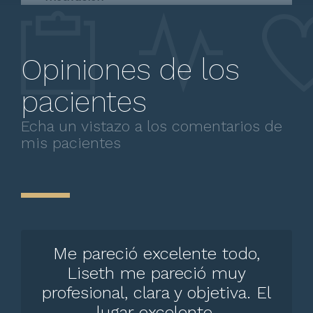
100000 $
Consulta psicológica por identidad
Opiniones de los
sexual
100000 $
pacientes
Echa un vistazo a los comentarios de
Consulta psicológica por ruptura
mis pacientes
amorosa
100000 $
Consulta psicológica por timidez
100000 $
Me pareció excelente todo,
Consulta psicológica por tristeza
100000 $
Liseth me pareció muy
profesional, clara y objetiva. El
Psicoterapia Infantil
100000 $
lugar excelente.